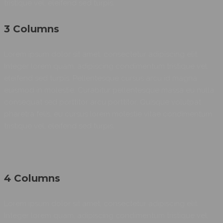
tristique vel, eleifend sed turpis.
3 Columns
Lorem ipsum dolor sit amet, consectetur adipiscing elit.
Integer lorem quam, adipiscing condimentum tristique vel,
eleifend sed turpis. Pellentesque cursus arcu id magna
euismod in molestie. Curabitur pellentesque massa eu nulla
consequat sed porttitor arcu porttitor. Quisque volutpat
pharetra felis, eu cursus lorem molestie vitae condimentum
tristique vel, eleifend sed turpis.
4 Columns
Lorem ipsum dolor sit amet, consectetur adipiscing elit.
Integer lorem quam, adipiscing condimentum tristique vel,