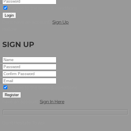
I agree to the terms & conditions
Login
Dont have an account?
Sign Up
Hellow
SIGN UP
I agree to the terms & conditions
Register
have an account,
Sign In Here
Don’t Hesitate To Ask