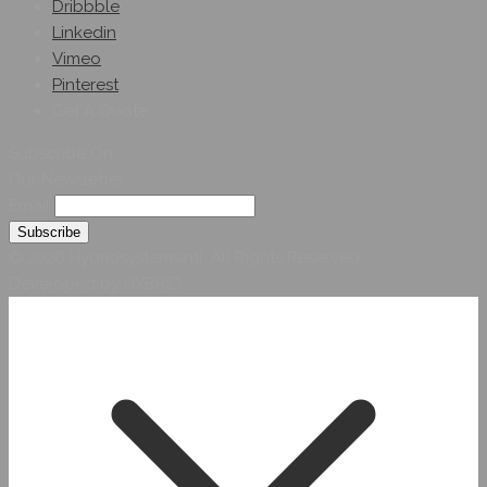
Dribbble
Linkedin
Vimeo
Pinterest
Get A Quote
Subscribe On
Our Newsletter
Email
© 2026 Hybridsystemsintl. All Rights Reserved
Developed by HYBRID