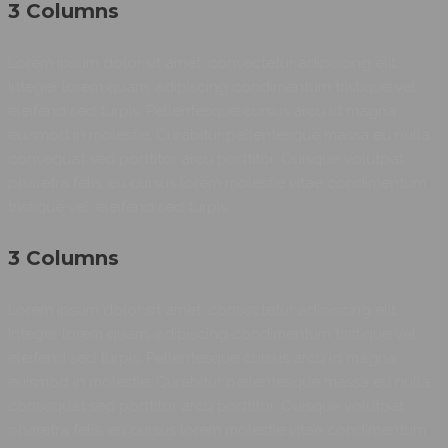
3 Columns
Lorem ipsum dolor sit amet, consectetur adipiscing elit.
Integer lorem quam, adipiscing condimentum tristique vel,
eleifend sed turpis. Pellentesque cursus arcu id magna
euismod in molestie. Curabitur pellentesque massa eu nulla
consequat sed porttitor arcu porttitor. Quisque volutpat
pharetra felis, eu cursus lorem molestie vitae condimentum
tristique vel, eleifend sed turpis.
3 Columns
Lorem ipsum dolor sit amet, consectetur adipiscing elit.
Integer lorem quam, adipiscing condimentum tristique vel,
eleifend sed turpis. Pellentesque cursus arcu id magna
euismod in molestie. Curabitur pellentesque massa eu nulla
consequat sed porttitor arcu porttitor. Quisque volutpat
pharetra felis, eu cursus lorem molestie vitae condimentum