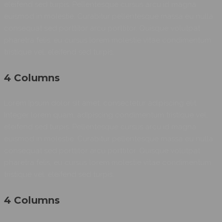
eleifend sed turpis. Pellentesque cursus arcu id magna
euismod in molestie. Curabitur pellentesque massa eu nulla
consequat sed porttitor arcu porttitor. Quisque volutpat
pharetra felis, eu cursus lorem molestie vitae condimentum
tristique vel, eleifend sed turpis.
4 Columns
Lorem ipsum dolor sit amet, consectetur adipiscing elit.
Integer lorem quam, adipiscing condimentum tristique vel,
eleifend sed turpis. Pellentesque cursus arcu id magna
euismod in molestie. Curabitur pellentesque massa eu nulla
consequat sed porttitor arcu porttitor. Quisque volutpat
pharetra felis, eu cursus lorem molestie vitae condimentum
tristique vel, eleifend sed turpis.
4 Columns