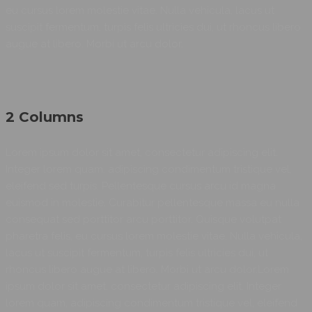
eu cursus lorem molestie vitae. Nulla vehicula, lacus ut
suscipit fermentum, turpis felis ultricies dui, ut rhoncus libero
augue at libero. Morbi ut arcu dolor.
2 Columns
Lorem ipsum dolor sit amet, consectetur adipiscing elit.
Integer lorem quam, adipiscing condimentum tristique vel,
eleifend sed turpis. Pellentesque cursus arcu id magna
euismod in molestie. Curabitur pellentesque massa eu nulla
consequat sed porttitor arcu porttitor. Quisque volutpat
pharetra felis, eu cursus lorem molestie vitae. Nulla vehicula,
lacus ut suscipit fermentum, turpis felis ultricies dui, ut
rhoncus libero augue at libero. Morbi ut arcu dolor.Lorem
ipsum dolor sit amet, consectetur adipiscing elit. Integer
lorem quam, adipiscing condimentum tristique vel, eleifend