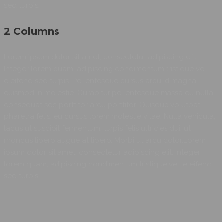
sed turpis.
2 Columns
Lorem ipsum dolor sit amet, consectetur adipiscing elit.
Integer lorem quam, adipiscing condimentum tristique vel,
eleifend sed turpis. Pellentesque cursus arcu id magna
euismod in molestie. Curabitur pellentesque massa eu nulla
consequat sed porttitor arcu porttitor. Quisque volutpat
pharetra felis, eu cursus lorem molestie vitae. Nulla vehicula,
lacus ut suscipit fermentum, turpis felis ultricies dui, ut
rhoncus libero augue at libero. Morbi ut arcu dolor.Lorem
ipsum dolor sit amet, consectetur adipiscing elit. Integer
lorem quam, adipiscing condimentum tristique vel, eleifend
sed turpis.