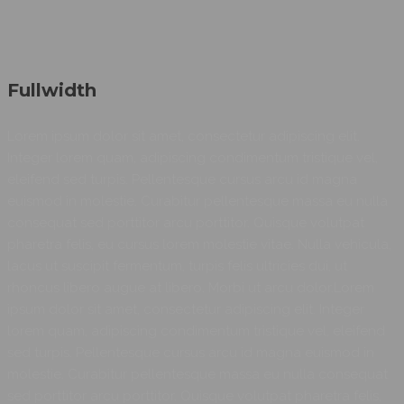
Fullwidth
Lorem ipsum dolor sit amet, consectetur adipiscing elit.
Integer lorem quam, adipiscing condimentum tristique vel,
eleifend sed turpis. Pellentesque cursus arcu id magna
euismod in molestie. Curabitur pellentesque massa eu nulla
consequat sed porttitor arcu porttitor. Quisque volutpat
pharetra felis, eu cursus lorem molestie vitae. Nulla vehicula,
lacus ut suscipit fermentum, turpis felis ultricies dui, ut
rhoncus libero augue at libero. Morbi ut arcu dolor.Lorem
ipsum dolor sit amet, consectetur adipiscing elit. Integer
lorem quam, adipiscing condimentum tristique vel, eleifend
sed turpis. Pellentesque cursus arcu id magna euismod in
molestie. Curabitur pellentesque massa eu nulla consequat
sed porttitor arcu porttitor. Quisque volutpat pharetra felis,