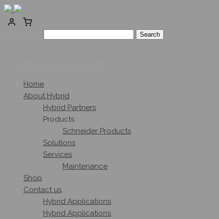
Search for:
0
No products in the cart.
Home
About Hybrid
Hybrid Partners
Products
Schneider Products
Solutions
Services
Maintenance
Shop
Contact us
Hybrid Applications
Hybrid Applications