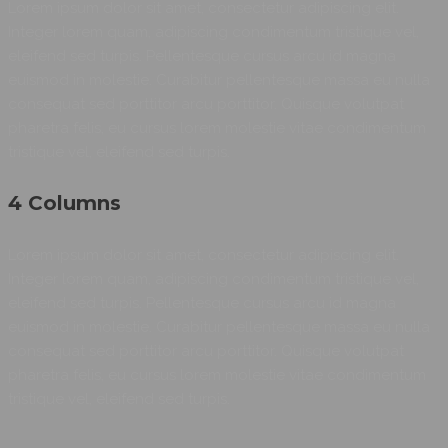
Lorem ipsum dolor sit amet, consectetur adipiscing elit.
Integer lorem quam, adipiscing condimentum tristique vel,
eleifend sed turpis. Pellentesque cursus arcu id magna
euismod in molestie. Curabitur pellentesque massa eu nulla
consequat sed porttitor arcu porttitor. Quisque volutpat
pharetra felis, eu cursus lorem molestie vitae condimentum
tristique vel, eleifend sed turpis.
4 Columns
Lorem ipsum dolor sit amet, consectetur adipiscing elit.
Integer lorem quam, adipiscing condimentum tristique vel,
eleifend sed turpis. Pellentesque cursus arcu id magna
euismod in molestie. Curabitur pellentesque massa eu nulla
consequat sed porttitor arcu porttitor. Quisque volutpat
pharetra felis, eu cursus lorem molestie vitae condimentum
tristique vel, eleifend sed turpis.